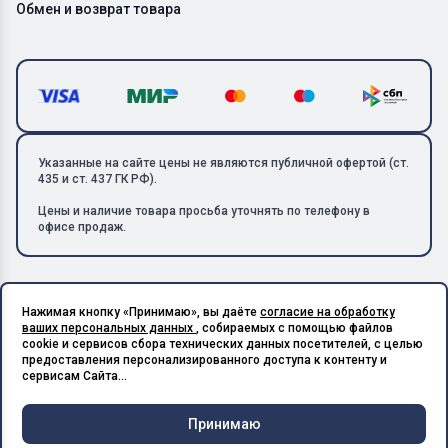
Обмен и возврат товара
Указанные на сайте цены не являются публичной офертой (ст.
435 и ст. 437 ГК РФ).
Цены и наличие товара просьба уточнять по телефону в
офисе продаж.
Нажимая кнопку «Принимаю», вы даёте
согласие на обработку
Copyright © 2026 ООО «Металлолом-1». Все права защищены.
ваших персональных данных
, собираемых с помощью файлов
ИНН: 5003129594 | КПП: 500301001 | ОГРН: 1185027017240
cookie и сервисов сбора технических данных посетителей, с целью
Подпишитесь на Telegram,
предоставления персонализированного доступа к контенту и
получите скидку 20%
Разработано в X-Point.Studio
сервисам Сайта...
Принимаю
Чат и
Корзина
Меню
Главная
Каталог