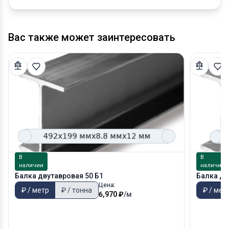
Вас также может заинтересовать
В
В
наличии
наличии
Балка двутавровая 50 Б1
Балка дв
Цена:
₽ / метр
₽ / тонна
₽ / мет
6,970 ₽
/м