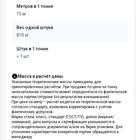
Метров в 1 тонне
15 м
Вес одной штуки
810 кг
Штук в 1 тонне
≈ 1 шт
Масса и расчёт цены.
Указанные теоретические массы приведены для
ориентировочных расчётов. При продаже по цене за тонну
окончательная стоимость может определяться по фактической
массе партии/отгрузки (по результатам взвешивания).
При цене за метр — расчёт ведётся из теоретической массы
согласно стандарту, возможна корректировка с учётом
фактических допусков.
Марка стали, класс, стандарт (ГОСТ/ТУ), длина (мерная/
немерная), дата выпуска и сертификация указываются в
сопроводительных документах и/или на бирке упаковки. Для
уточнения характеристик конкретной партии обращайтесь к
менеджеру.