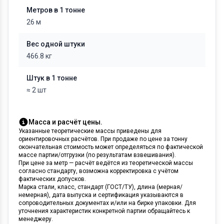
Метров в 1 тонне
26 м
Вес одной штуки
466.8 кг
Штук в 1 тонне
≈ 2 шт
Масса и расчёт цены.
Указанные теоретические массы приведены для
ориентировочных расчётов. При продаже по цене за тонну
окончательная стоимость может определяться по фактической
массе партии/отгрузки (по результатам взвешивания).
При цене за метр — расчёт ведётся из теоретической массы
согласно стандарту, возможна корректировка с учётом
фактических допусков.
Марка стали, класс, стандарт (ГОСТ/ТУ), длина (мерная/
немерная), дата выпуска и сертификация указываются в
сопроводительных документах и/или на бирке упаковки. Для
уточнения характеристик конкретной партии обращайтесь к
менеджеру.