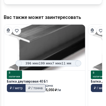
Вас также может заинтересовать
В
В
наличии
наличии
Балка двутавровая 40 Б1
Балка дв
Цена:
₽ / метр
₽ / тонна
₽ / мет
5,050 ₽
/м