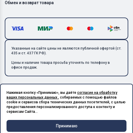
Обмен и возврат товара
Указанные на сайте цены не являются публичной офертой (ст.
435 и ст. 437 ГК РФ).
Цены и наличие товара просьба уточнять по телефону в
офисе продаж.
Нажимая кнопку «Принимаю», вы даёте
согласие на обработку
Copyright © 2026 ООО «Металлолом-1». Все права защищены.
ваших персональных данных
, собираемых с помощью файлов
ИНН: 5003129594 | КПП: 500301001 | ОГРН: 1185027017240
cookie и сервисов сбора технических данных посетителей, с целью
Подпишитесь на Telegram,
предоставления персонализированного доступа к контенту и
получите скидку 20%
Разработано в X-Point.Studio
сервисам Сайта...
Принимаю
Чат и
Корзина
Меню
Главная
Каталог