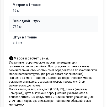
Метров в 1 тонне
16 м
Вес одной штуки
732 кг
Штук в 1 тонне
≈ 1 шт
Масса и расчёт цены.
Указанные теоретические массы приведены для
ориентировочных расчётов. При продаже по цене за тонну
окончательная стоимость может определяться по фактической
массе партии/отгрузки (по результатам взвешивания).
При цене за метр — расчёт ведётся из теоретической массы
согласно стандарту, возможна корректировка с учётом
фактических допусков.
Марка стали, класс, стандарт (ГОСТ/ТУ), длина (мерная/
немерная), дата выпуска и сертификация указываются в
сопроводительных документах и/или на бирке упаковки. Для
уточнения характеристик конкретной партии обращайтесь к
менеджеру.