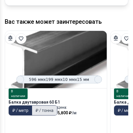
Вас также может заинтересовать
В
В
наличии
наличии
Балка двутавровая 60 Б1
Балка дв
Цена:
₽ / метр
₽ / тонна
₽ / мет
5,800 ₽
/м