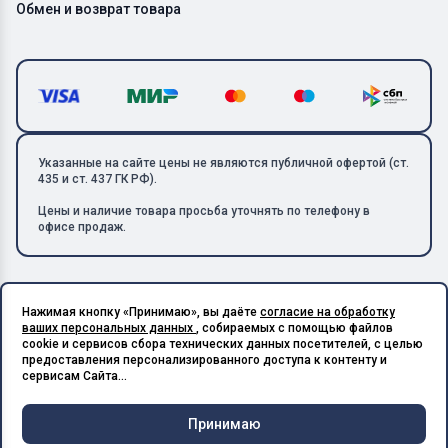
Обмен и возврат товара
Указанные на сайте цены не являются публичной офертой (ст.
435 и ст. 437 ГК РФ).
Цены и наличие товара просьба уточнять по телефону в
офисе продаж.
Нажимая кнопку «Принимаю», вы даёте
согласие на обработку
Copyright © 2026 ООО «Металлолом-1». Все права защищены.
ваших персональных данных
, собираемых с помощью файлов
ИНН: 5003129594 | КПП: 500301001 | ОГРН: 1185027017240
cookie и сервисов сбора технических данных посетителей, с целью
Подпишитесь на Telegram,
предоставления персонализированного доступа к контенту и
получите скидку 20%
Разработано в X-Point.Studio
сервисам Сайта...
Принимаю
Чат и
Корзина
Меню
Главная
Каталог