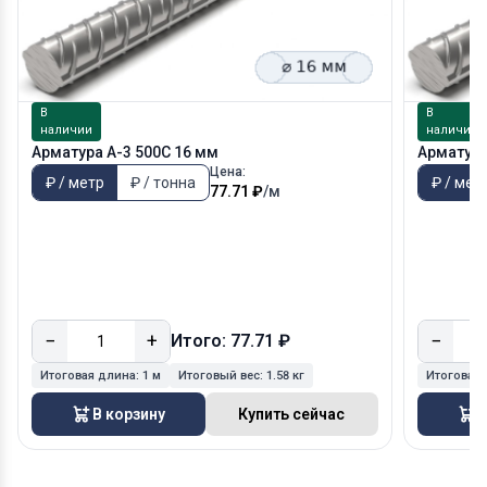
В
В
наличии
наличии
Арматура А-3 500С 16 мм
Арматура
Цена:
₽ / метр
₽ / тонна
₽ / мет
77.71 ₽
/м
−
+
−
Итого: 77.71 ₽
Итоговая длина:
1 м
Итоговый вес:
1.58 кг
Итоговая
В корзину
Купить сейчас
В