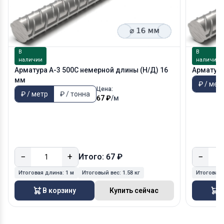
В
В
наличии
наличии
Арматура А-3 500С немерной длины (Н/Д) 16
Арматура
мм
₽ / мет
Цена:
₽ / метр
₽ / тонна
67 ₽
/м
−
+
−
Итого: 67 ₽
Итоговая длина:
1 м
Итоговый вес:
1.58 кг
Итоговая
В корзину
Купить сейчас
В