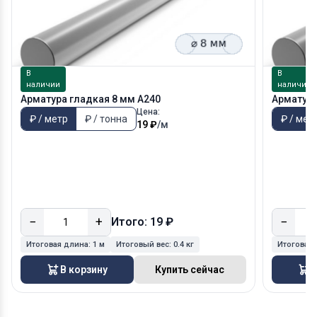
В
В
наличии
наличии
Арматура гладкая 8 мм A240
Арматура
Цена:
₽ / метр
₽ / тонна
₽ / мет
19 ₽
/м
−
+
−
Итого: 19 ₽
Итоговая длина:
1 м
Итоговый вес:
0.4 кг
Итоговая
В корзину
Купить сейчас
В