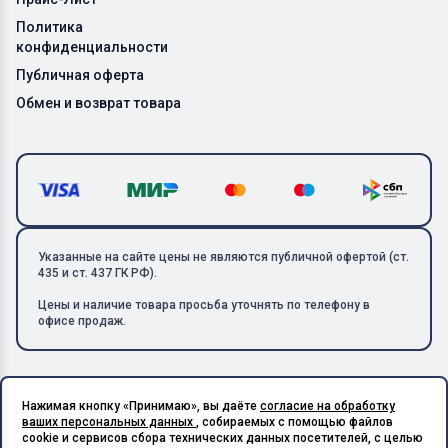
Политика
конфиденциальности
Публичная оферта
Обмен и возврат товара
Указанные на сайте цены не являются публичной офертой (ст.
435 и ст. 437 ГК РФ).
Цены и наличие товара просьба уточнять по телефону в
офисе продаж.
Нажимая кнопку «Принимаю», вы даёте
согласие на обработку
Copyright © 2026 ООО «Металлолом-1». Все права защищены.
ваших персональных данных
, собираемых с помощью файлов
ИНН: 5003129594 | КПП: 500301001 | ОГРН: 1185027017240
cookie и сервисов сбора технических данных посетителей, с целью
Подпишитесь на Telegram,