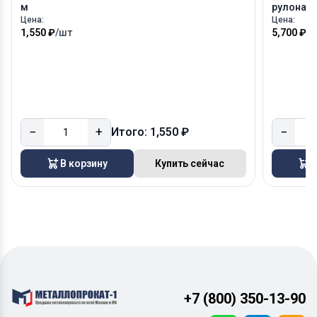
м
рулонах 
Цена:
Цена:
1,550 ₽
/шт
5,700 ₽
/
−
+
−
Итого: 1,550 ₽
В корзину
Купить сейчас
В
+7 (800) 350-13-90