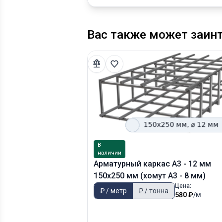
Вас также может заин
В
наличии
Арматурный каркас А3 - 12 мм
150х250 мм (хомут А3 - 8 мм)
Цена:
₽ / метр
₽ / тонна
580 ₽
/м