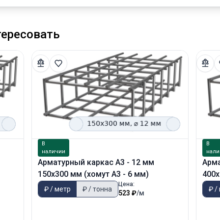
тересовать
В
В
наличии
нали
Арматурный каркас А3 - 12 мм
Арма
150х300 мм (хомут А3 - 6 мм)
400х
Цена:
₽ / метр
₽ / тонна
₽ /
523 ₽
/м