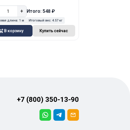
+
−
+
Итого: 548 ₽
Ит
овая длина:
1 м
Итоговый вес:
4.57 кг
Итоговая длина:
1 м
Ит
В корзину
Купить сейчас
В корзину
+7 (800) 350-13-90