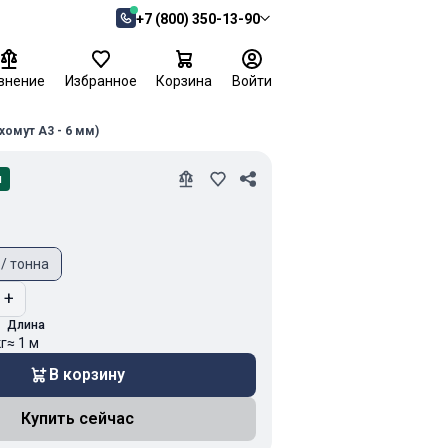
+7 (800) 350-13-90
внение
Избранное
Корзина
Войти
хомут А3 - 6 мм)
и
 / тонна
+
Длина
кг
≈ 1 м
В корзину
Купить сейчас