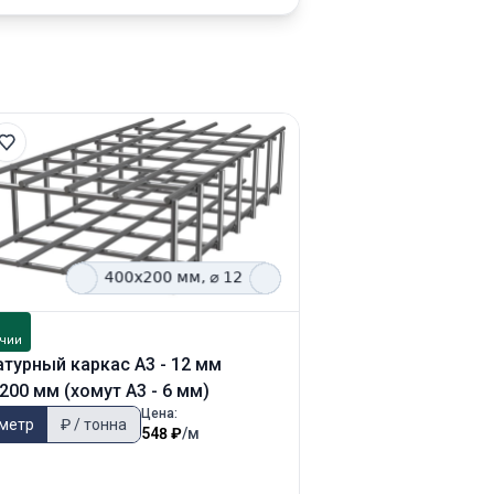
В
чии
наличии
турный каркас А3 - 12 мм
Арматурный каркас
200 мм (хомут А3 - 6 мм)
150х300 мм (хомут 
Цена:
 метр
₽ / тонна
₽ / метр
₽ / тонн
548 ₽
/м