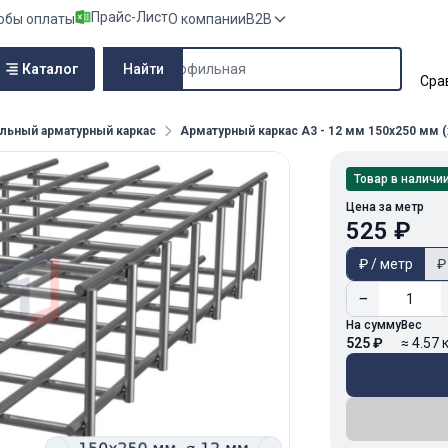
Прайс-Лист
обы оплаты
О компании
B2B
Поиск по сайту
Каталог
Найти
Сра
льный арматурный каркас
Арматурный каркас А3 - 12 мм 150х250 мм (
Товар в наличи
Цена за метр
525 ₽
₽ / метр
₽
−
На сумму
Вес
525 ₽
≈ 4.57 