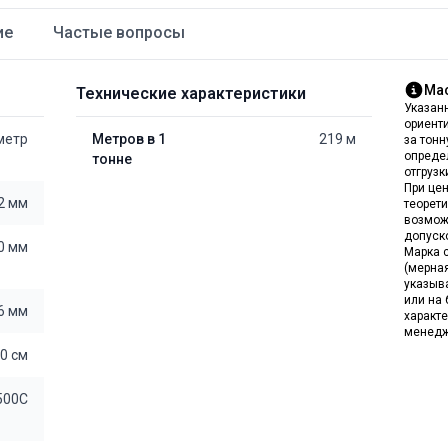
ие
Частые вопросы
Мас
Технические характеристики
Указан
ориент
 метр
Метров в 1
219 м
за тон
опреде
тонне
отгрузк
При цен
2 мм
теорет
возмож
допуск
0 мм
Марка с
(мерна
указыв
или на 
6 мм
характе
менедж
0 см
500С