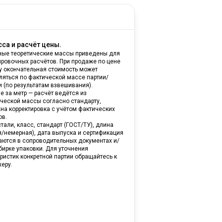
са и расчёт цены.
ные теоретические массы приведены для
ировочных расчётов. При продаже по цене
ну окончательная стоимость может
ляться по фактической массе партии/
и (по результатам взвешивания).
е за метр — расчёт ведётся из
ической массы согласно стандарту,
на корректировка с учётом фактических
ов.
тали, класс, стандарт (ГОСТ/ТУ), длина
я/немерная), дата выпуска и сертификация
аются в сопроводительных документах и/
бирке упаковки. Для уточнения
ристик конкретной партии обращайтесь к
еру.