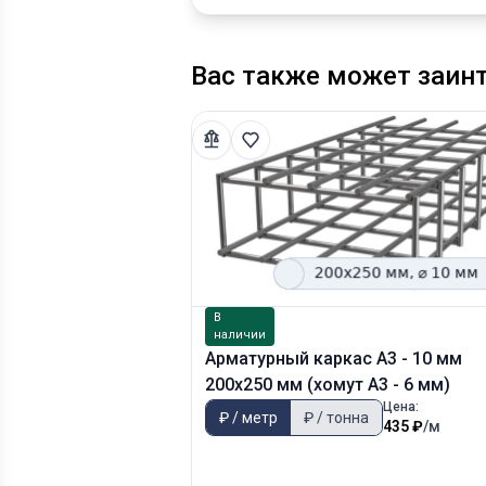
Вас также может заин
В
наличии
Арматурный каркас А3 - 10 мм
200х250 мм (хомут А3 - 6 мм)
Цена:
₽ / метр
₽ / тонна
435 ₽
/м