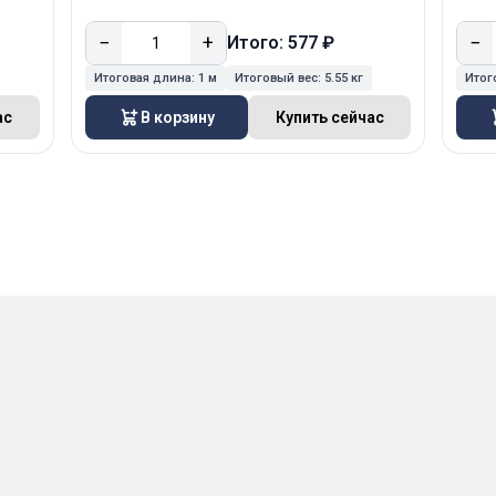
−
+
−
Итого: 577 ₽
Итоговая длина:
1 м
Итоговый вес:
5.55 кг
Итог
ас
В корзину
Купить сейчас