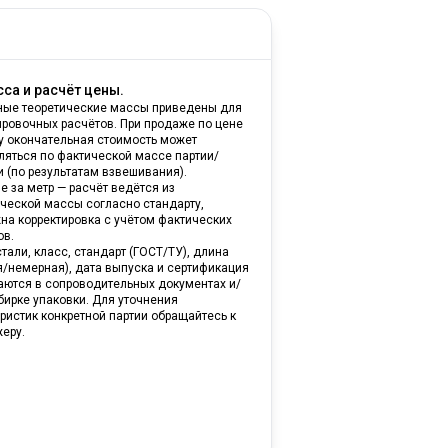
са и расчёт цены.
ные теоретические массы приведены для
ировочных расчётов. При продаже по цене
ну окончательная стоимость может
ляться по фактической массе партии/
и (по результатам взвешивания).
е за метр — расчёт ведётся из
ической массы согласно стандарту,
на корректировка с учётом фактических
ов.
тали, класс, стандарт (ГОСТ/ТУ), длина
я/немерная), дата выпуска и сертификация
аются в сопроводительных документах и/
бирке упаковки. Для уточнения
ристик конкретной партии обращайтесь к
еру.