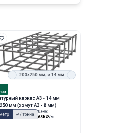
В
чии
наличии
турный каркас А3 - 14 мм
Арматурный каркас
250 мм (хомут А3 - 8 мм)
200х250 мм (хомут 
Цена:
 метр
₽ / тонна
₽ / метр
₽ / тонн
685 ₽
/м