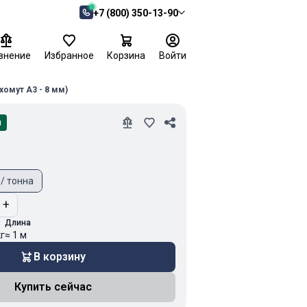
+7 (800) 350-13-90
внение
Избранное
Корзина
Войти
хомут А3 - 8 мм)
и
 / тонна
+
Длина
кг
≈ 1 м
В корзину
Купить сейчас