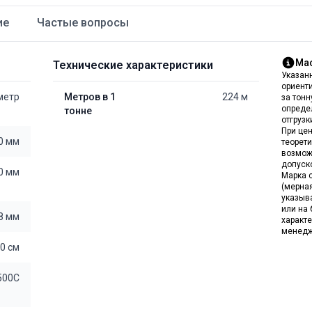
ие
Частые вопросы
Мас
Технические характеристики
Указан
ориент
 метр
Метров в 1
224 м
за тон
опреде
тонне
отгрузк
При цен
0 мм
теорет
возмож
допуск
0 мм
Марка с
(мерна
указыв
или на 
8 мм
характе
менедж
0 см
500С