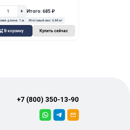
+
−
+
Итого: 685 ₽
Ит
овая длина:
1 м
Итоговый вес:
6.84 кг
Итоговая длина:
1 м
Ит
В корзину
Купить сейчас
В корзину
+7 (800) 350-13-90