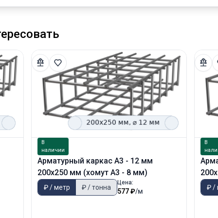
тересовать
В
В
наличии
нали
Арматурный каркас А3 - 12 мм
Арма
200х250 мм (хомут А3 - 8 мм)
200х
Цена:
₽ / метр
₽ / тонна
₽ /
577 ₽
/м