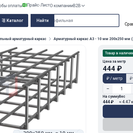
Прайс-Лист
обы оплаты
О компании
B2B
Поиск по сайту
Каталог
Найти
Сра
льный арматурный каркас
Арматурный каркас А3 - 10 мм 200х250 мм (
Товар в наличи
Цена за метр
444 ₽
₽ / метр
₽
−
На сумму
Вес
444 ₽
≈ 4.47 