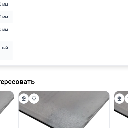
0 мм
0 мм
0 мм
аный
тересовать