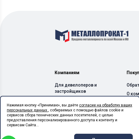
Компаниям
Поку
Для девелоперов и
Обрат
застройщиков
О ко
Для производителей ЖБИ
Дост
Нажимая кнопку «Принимаю», вы даёте
согласие на обработку ваших
и бетонных заводов
персональных данных
, собираемых с помощью файлов cookie и
Спос
Для производителей ЛСТК
сервисов сбора технических данных посетителей, с целью
Каль
предоставления персонализированного доступа к контенту и
Для монтажных
сервисам Сайта...
организаций
Для сельхоз предприятий