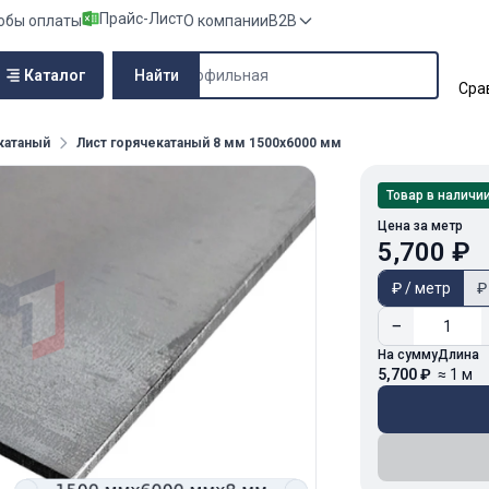
Прайс-Лист
обы оплаты
О компании
B2B
Поиск по сайту
Каталог
Найти
Сра
катаный
Лист горячекатаный 8 мм 1500х6000 мм
Товар в наличи
Цена за метр
5,700 ₽
₽ / метр
₽
−
На сумму
Длина
5,700 ₽
≈ 1 м