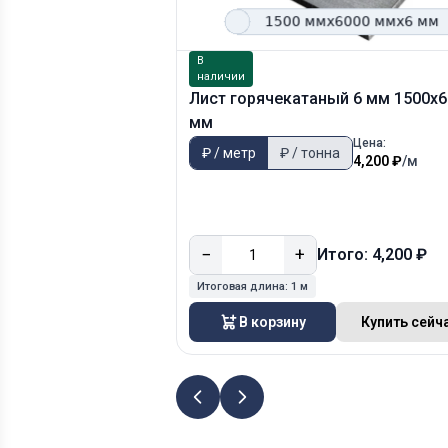
В
наличии
Лист горячекатаный 6 мм 1500х
мм
Цена:
₽ / метр
₽ / тонна
4,200 ₽
/м
−
+
Итого: 4,200 ₽
Итоговая длина:
1 м
В корзину
Купить сейч