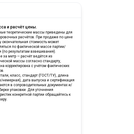
са и расчёт цены.
ные теоретические массы приведены для
ировочных расчётов. При продаже по цене
ну окончательная стоимость может
ляться по фактической массе партии/
и (по результатам взвешивания).
е за метр — расчёт ведётся из
ической массы согласно стандарту,
на корректировка с учётом фактических
ов.
тали, класс, стандарт (ГОСТ/ТУ), длина
я/немерная), дата выпуска и сертификация
аются в сопроводительных документах и/
бирке упаковки. Для уточнения
ристик конкретной партии обращайтесь к
еру.