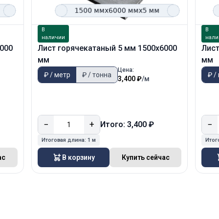
В
В
наличии
нали
6000
Лист горячекатаный 5 мм 1500х6000
Лист
мм
мм
Цена:
₽ / метр
₽ / тонна
₽ /
3,400 ₽
/м
−
+
−
Итого: 3,400 ₽
Итоговая длина:
1 м
Итог
ас
В корзину
Купить сейчас