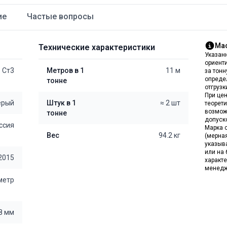
ие
Частые вопросы
Мас
Технические характеристики
Указан
ориент
Ст3
Метров в 1
11 м
за тон
опреде
тонне
отгрузк
При цен
ерый
Штук в 1
≈ 2 шт
теорет
возмож
тонне
допуск
ссия
Марка с
Вес
94.2 кг
(мерна
указыв
или на 
2015
характе
менедж
 метр
8 мм