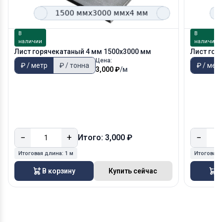
В
В
наличии
наличии
Лист горячекатаный 4 мм 1500х3000 мм
Лист гор
Цена:
₽ / метр
₽ / тонна
₽ / мет
3,000 ₽
/м
−
+
−
Итого: 3,000 ₽
Итоговая длина:
1 м
Итоговая
В корзину
Купить сейчас
В