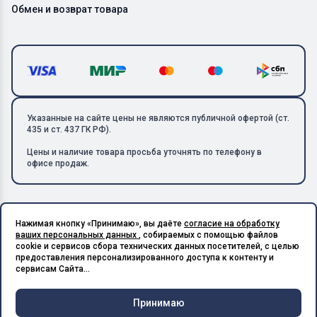
Обмен и возврат товара
Указанные на сайте цены не являются публичной офертой (ст.
435 и ст. 437 ГК РФ).
Цены и наличие товара просьба уточнять по телефону в
офисе продаж.
Нажимая кнопку «Принимаю», вы даёте
согласие на обработку
Copyright © 2026 ООО «Металлолом-1». Все права защищены.
ваших персональных данных
, собираемых с помощью файлов
ИНН: 5003129594 | КПП: 500301001 | ОГРН: 1185027017240
cookie и сервисов сбора технических данных посетителей, с целью
Подпишитесь на Telegram,
предоставления персонализированного доступа к контенту и
получите скидку 20%
Разработано в X-Point.Studio
сервисам Сайта...
Принимаю
Чат и
Корзина
Меню
Главная