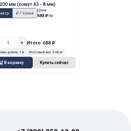
200 мм (хомут А3 - 8 мм)
200х200 мм (хомут 
Цена:
 метр
₽ / тонна
₽ / метр
₽ / тонн
688 ₽
/м
+
−
+
Итого: 688 ₽
Ит
овая длина:
1 м
Итоговый вес:
6.66 кг
Итоговая длина:
1 м
Ит
В корзину
Купить сейчас
В корзину