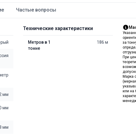
ие
Частые вопросы
Мас
Технические характеристики
Указан
ориент
ерый
Метров в 1
186 м
за тон
опреде
тонне
отгрузк
ссия
При цен
теорет
возмож
допуск
 метр
Марка с
(мерна
указыв
или на 
2 мм
характе
менедж
0 мм
8 мм