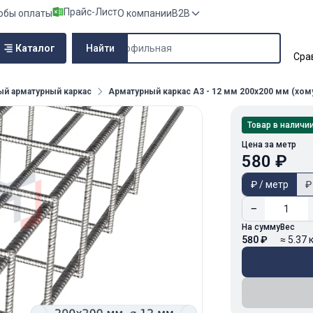
Прайс-Лист
обы оплаты
О компании
B2B
Поиск по сайту
Каталог
Найти
Сра
ый арматурный каркас
Арматурный каркас А3 - 12 мм 200х200 мм (хому
Товар в наличи
Цена за метр
580 ₽
₽ / метр
₽
−
На сумму
Вес
580 ₽
≈ 5.37 