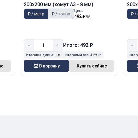
200х200 мм (хомут А3 - 8 мм)
200х
Цена:
₽ / метр
₽ / тонна
₽ /
492 ₽
/м
−
+
−
Итого: 492 ₽
Итоговая длина:
1 м
Итоговый вес:
4.29 кг
Итог
ас
В корзину
Купить сейчас