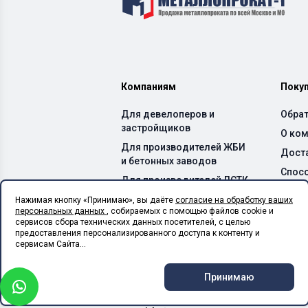
Компаниям
Поку
Для девелоперов и
Обрат
застройщиков
О ко
Для производителей ЖБИ
Дост
и бетонных заводов
Спос
Для производителей ЛСТК
Каль
Для монтажных
Нажимая кнопку «Принимаю», вы даёте
согласие на обработку ваших
персональных данных
, собираемых с помощью файлов cookie и
организаций
сервисов сбора технических данных посетителей, с целью
Для сельхоз предприятий
предоставления персонализированного доступа к контенту и
сервисам Сайта...
Для производственных
цехов
Принимаю