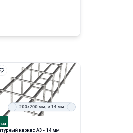
В
чии
наличии
турный каркас А3 - 14 мм
Арматурный каркас