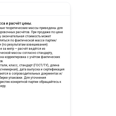
са и расчёт цены.
ные теоретические массы приведены для
ировочных расчётов. При продаже по цене
ну окончательная стоимость может
ляться по фактической массе партии/
и (по результатам взвешивания).
е за метр — расчёт ведётся из
ической массы согласно стандарту,
на корректировка с учётом фактических
ов.
тали, класс, стандарт (ГОСТ/ТУ), длина
я/немерная), дата выпуска и сертификация
аются в сопроводительных документах и/
бирке упаковки. Для уточнения
ристик конкретной партии обращайтесь к
еру.