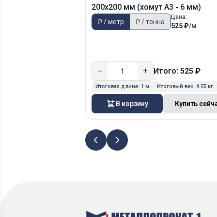
200х200 мм (хомут А3 - 6 мм)
Цена:
₽ / метр
₽ / тонна
525 ₽
/м
−
+
Итого: 525 ₽
Итоговая длина:
1 м
Итоговый вес:
4.55 кг
В корзину
Купить сейч