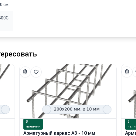
0 см
500С
тересовать
В
В
наличии
нали
Арматурный каркас А3 - 10 мм
Арма