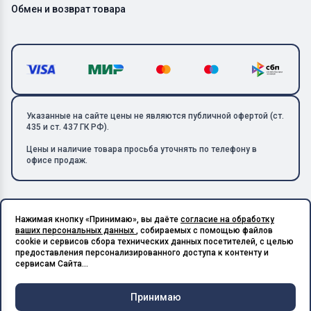
Обмен и возврат товара
Указанные на сайте цены не являются публичной офертой (ст.
435 и ст. 437 ГК РФ).
Цены и наличие товара просьба уточнять по телефону в
офисе продаж.
Нажимая кнопку «Принимаю», вы даёте
согласие на обработку
Copyright © 2026 ООО «Металлолом-1». Все права защищены.
ваших персональных данных
, собираемых с помощью файлов
ИНН: 5003129594 | КПП: 500301001 | ОГРН: 1185027017240
cookie и сервисов сбора технических данных посетителей, с целью
Подпишитесь на Telegram,
предоставления персонализированного доступа к контенту и
получите скидку 20%
Разработано в X-Point.Studio
сервисам Сайта...
Принимаю
Чат и
Корзина
Меню
Главная