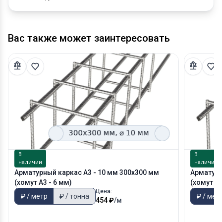
Вас также может заинтересовать
В
В
наличии
наличии
Арматурный каркас А3 - 10 мм 300х300 мм
Арматурн
(хомут А3 - 6 мм)
(хомут А3
Цена:
₽ / метр
₽ / тонна
₽ / мет
454 ₽
/м