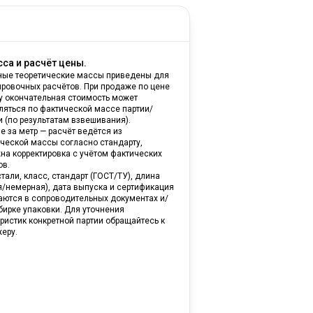
са и расчёт цены.
ные теоретические массы приведены для
ировочных расчётов. При продаже по цене
ну окончательная стоимость может
ляться по фактической массе партии/
и (по результатам взвешивания).
е за метр — расчёт ведётся из
ической массы согласно стандарту,
на корректировка с учётом фактических
ов.
тали, класс, стандарт (ГОСТ/ТУ), длина
я/немерная), дата выпуска и сертификация
аются в сопроводительных документах и/
бирке упаковки. Для уточнения
ристик конкретной партии обращайтесь к
еру.