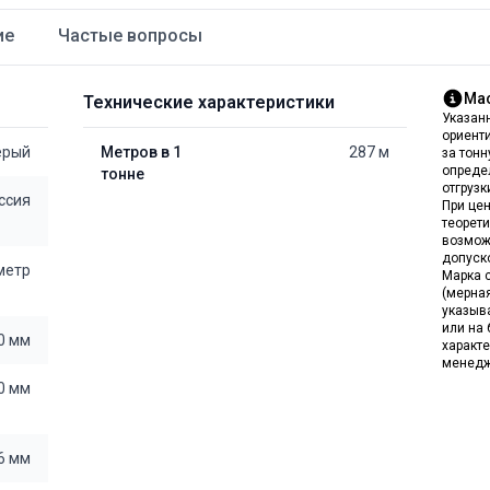
ие
Частые вопросы
Мас
Технические характеристики
Указан
ориент
ерый
Метров в 1
287 м
за тон
опреде
тонне
отгрузк
ссия
При цен
теорет
возмож
допуск
 метр
Марка с
(мерна
указыв
или на 
0 мм
характе
менедж
0 мм
6 мм