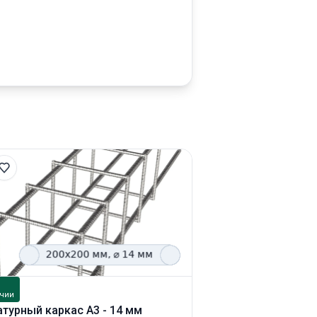
В
чии
наличии
турный каркас А3 - 14 мм
Арматурный каркас