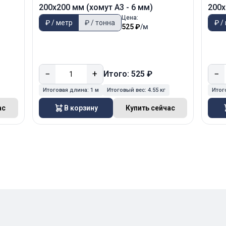
200х200 мм (хомут А3 - 6 мм)
200х
Цена:
₽ / метр
₽ / тонна
₽ /
525 ₽
/м
−
+
−
Итого: 525 ₽
Итоговая длина:
1 м
Итоговый вес:
4.55 кг
Итог
ас
В корзину
Купить сейчас