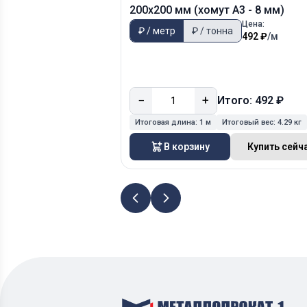
200х200 мм (хомут А3 - 8 мм)
Цена:
₽ / метр
₽ / тонна
492 ₽
/м
−
+
Итого: 492 ₽
Итоговая длина:
1 м
Итоговый вес:
4.29 кг
В корзину
Купить сейч