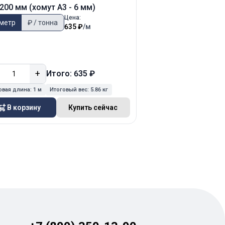
200 мм (хомут А3 - 6 мм)
200х200 мм (хомут 
Цена:
 метр
₽ / тонна
₽ / метр
₽ / тонн
635 ₽
/м
+
−
+
Итого: 635 ₽
Ит
овая длина:
1 м
Итоговый вес:
5.86 кг
Итоговая длина:
1 м
Ит
В корзину
Купить сейчас
В корзину