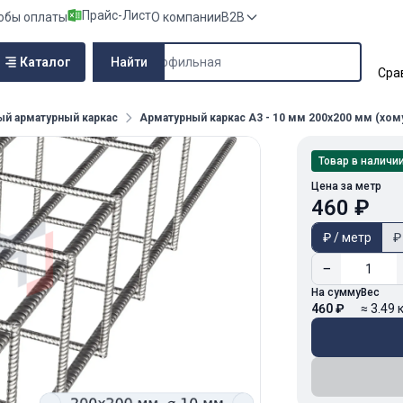
Прайс-Лист
обы оплаты
О компании
B2B
Поиск по сайту
Каталог
Найти
Сра
ый арматурный каркас
Арматурный каркас А3 - 10 мм 200х200 мм (хому
Товар в наличи
Цена за метр
460 ₽
₽ / метр
₽
−
На сумму
Вес
460 ₽
≈ 3.49 