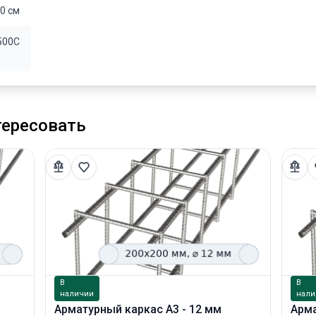
0 см
500С
тересовать
В
В
наличии
нали
Арматурный каркас А3 - 12 мм
Арма