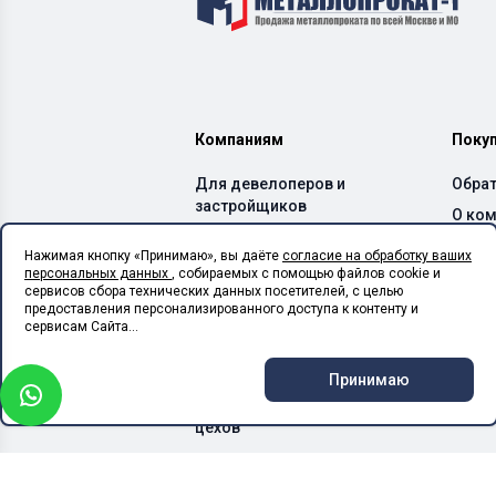
Компаниям
Поку
Для девелоперов и
Обрат
застройщиков
О ко
Для производителей ЖБИ
Дост
Нажимая кнопку «Принимаю», вы даёте
согласие на обработку ваших
и бетонных заводов
персональных данных
, собираемых с помощью файлов cookie и
Спос
Для производителей ЛСТК
сервисов сбора технических данных посетителей, с целью
Каль
предоставления персонализированного доступа к контенту и
Для монтажных
сервисам Сайта...
организаций
Для сельхоз предприятий
Принимаю
Для производственных
цехов