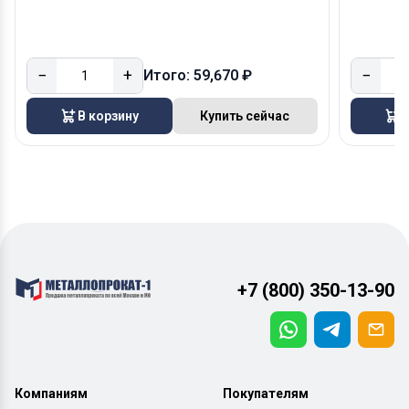
−
+
−
Итого: 59,670 ₽
В корзину
Купить сейчас
В
+7 (800) 350-13-90
Компаниям
Покупателям