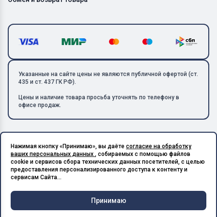
Указанные на сайте цены не являются публичной офертой (ст.
435 и ст. 437 ГК РФ).
Цены и наличие товара просьба уточнять по телефону в
офисе продаж.
Нажимая кнопку «Принимаю», вы даёте
согласие на обработку
Copyright © 2026 ООО «Металлолом-1». Все права защищены.
ваших персональных данных
, собираемых с помощью файлов
ИНН: 5003129594 | КПП: 500301001 | ОГРН: 1185027017240
cookie и сервисов сбора технических данных посетителей, с целью
Подпишитесь на Telegram,
предоставления персонализированного доступа к контенту и
получите скидку 20%
Разработано в X-Point.Studio
сервисам Сайта...
Принимаю
Чат и
Корзина
Меню
Главная
Каталог
Связь