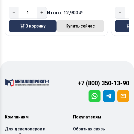
−
+
−
Итого: 12,900 ₽
В корзину
Купить сейчас
В
+7 (800) 350-13-90
Компаниям
Покупателям
Для девелоперов и
Обратная связь